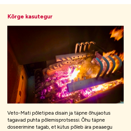
Kõrge kasutegur
Veto-Mati põletipea disain ja täpne õhujaotus
tagavad puhta põlemisprotsessi. Õhu täpne
doseerimine tagab, et kütus põleb ära peaaegu