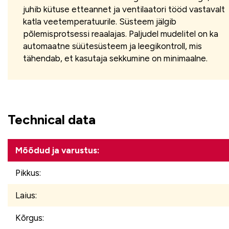
juhib kütuse etteannet ja ventilaatori tööd vastavalt
katla veetemperatuurile. Süsteem jälgib
põlemisprotsessi reaalajas. Paljudel mudelitel on ka
automaatne süütesüsteem ja leegikontroll, mis
tähendab, et kasutaja sekkumine on minimaalne.
Technical data
Mõõdud ja varustus:
Pikkus:
Laius:
Kõrgus: