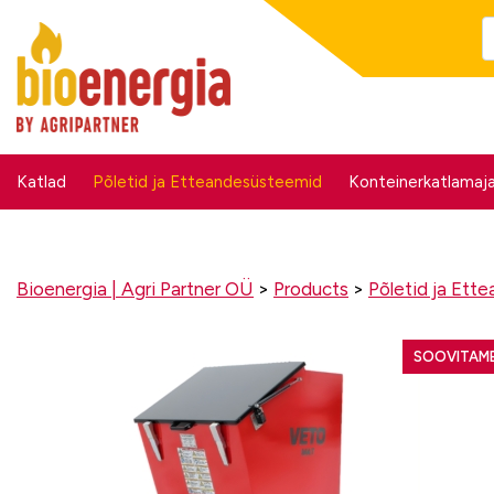
Katlad
Põletid ja Etteandesüsteemid
Konteinerkatlamaj
Bioenergia | Agri Partner OÜ
>
Products
>
Põletid ja Ett
SOOVITAM