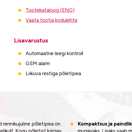
Tootekataloog (ENG)
Vaata tootja kodulehte
Lisavarustus
Automaatne leegi kontroll
GSM alarm
Liikuva restiga põletipea
 rennikujuline põletipea on
Kompaktsus ja paindli
elikult. Kogu põletist kiirgav
mugavaks. Lisaks saab m