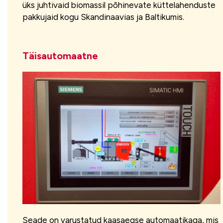
üks juhtivaid biomassil põhinevate küttelahenduste
pakkujaid kogu Skandinaavias ja Baltikumis.
Täisautomaatne
Seade on varustatud kaasaegse automaatikaga, mis