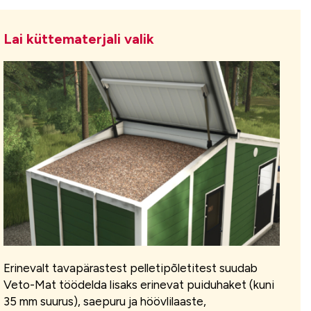
Lai küttematerjali valik
Erinevalt tavapärastest pelletipõletitest suudab
Veto-Mat töödelda lisaks erinevat puiduhaket (kuni
35 mm suurus), saepuru ja höövlilaaste,