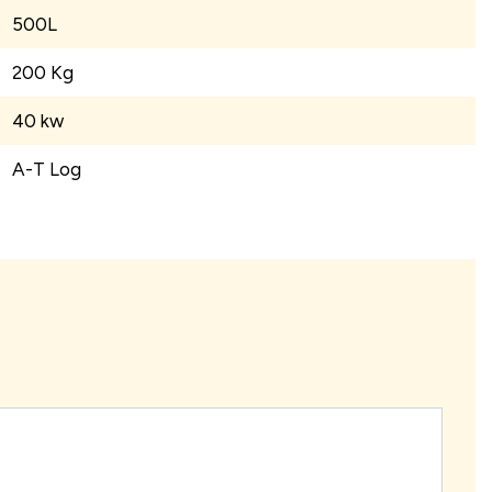
500L
200 Kg
40 kw
A-T Log