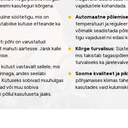
teemi kasuteguri kõrgena.
vajadustele kohandada.
uline söötetigu, mis on
Automaatne põlemise 
tabiilse kütuse etteande ka
temperatuuri ja reguleer
võimalik seadistada põle
tigu vajadusel nii edasi k
ti põhi on varustatud
 mahuti äärtesse. Järsk kalle
Kõrge turvalisus:
Süste
ise.
mis takistab tagasipõl
turvaliseks ka järelevalv
ütust vastavalt sellele, mis
innaga, andes seeläbi
Soome kvaliteet ja pik
. Kütuseks sobivad muuhulgas
põhjamaises kliimas täh
nad või muu sobiva
kasutades vaid kulumiski
 põllul kasutuseta jääks.