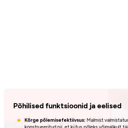
Põhilised funktsioonid ja eelised
Kõrge põlemisefektiivsus:
Malmist valmistatud
konstrueeritud nii, et kütus põleks võimalikult täi