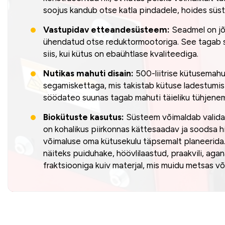
soojus kandub otse katla pindadele, hoides süs
Vastupidav etteandesüsteem:
Seadmel on jõ
ühendatud otse reduktormootoriga. See tagab s
siis, kui kütus on ebaühtlase kvaliteediga.
Nutikas mahuti disain:
500-liitrise kütusemahu
segamiskettaga, mis takistab kütuse ladestumist
söödateo suunas tagab mahuti täieliku tühjenem
Biokütuste kasutus:
Süsteem võimaldab valida k
on kohalikus piirkonnas kättesaadav ja soodsa h
võimaluse oma kütusekulu täpsemalt planeerida
näiteks puiduhake, höövlilaastud, praakvili, aga
fraktsiooniga kuiv materjal, mis muidu metsas või