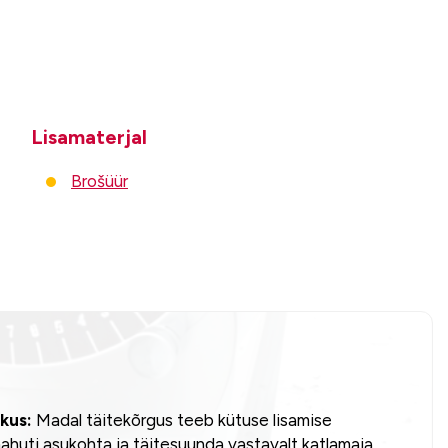
Lisamaterjal
Brošüür
kkus:
Madal täitekõrgus teeb kütuse lisamise
ahuti asukohta ja täitesuunda vastavalt katlamaja