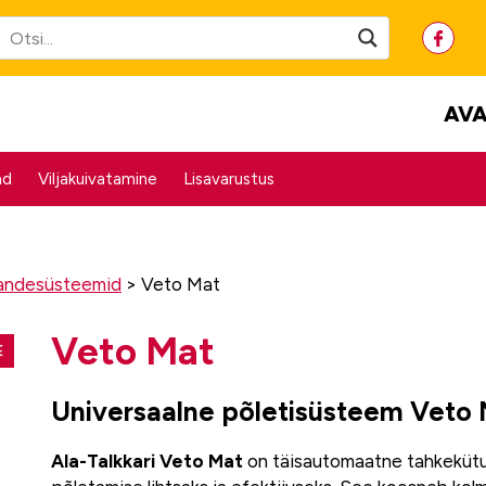
AVA
ad
Viljakuivatamine
Lisavarustus
eandesüsteemid
>
Veto Mat
Veto Mat
E
Universaalne põletisüsteem Veto
Ala-Talkkari Veto Mat
on täisautomaatne tahkeküt