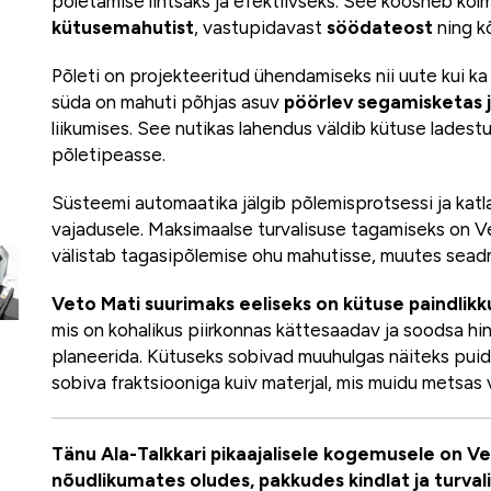
põletamise lihtsaks ja efektiivseks. See koosneb ko
kütusemahutist
, vastupidavast
söödateost
ning k
Põleti on projekteeritud ühendamiseks nii uute kui 
süda on mahuti põhjas asuv
pöörlev segamisketas 
liikumises. See nutikas lahendus väldib kütuse ladest
põletipeasse.
Süsteemi automaatika jälgib põlemisprotsessi ja kat
vajadusele. Maksimaalse turvalisuse tagamiseks on
välistab tagasipõlemise ohu mahutisse, muutes seadm
Veto Mati suurimaks eeliseks on kütuse paindlikk
mis on kohalikus piirkonnas kättesaadav ja soodsa h
planeerida. Kütuseks sobivad muuhulgas näiteks puidu
sobiva fraktsiooniga kuiv materjal, mis muidu metsas v
Tänu Ala-Talkkari pikaajalisele kogemusele on V
nõudlikumates oludes, pakkudes kindlat ja turva