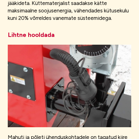
jääkideta. Küttematerjalist saadakse kätte
maksimaalne soojusenergia, vähendades kütusekulu
kuni 20% võrreldes vanemate süsteemidega.
Lihtne hooldada
Mahuti ja põleti ühenduskohtadele on tagatud kiire