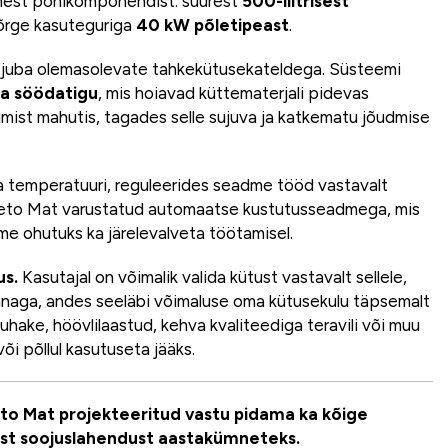
lmest põhikomponendist: suurest
500-liitrisest
õrge kasuteguriga
40 kW
põletipeast
.
ka juba olemasolevate tahkekütusekateldega. Süsteemi
ja söödatigu
, mis hoiavad küttematerjali pidevas
umist mahutis, tagades selle sujuva ja katkematu jõudmise
la temperatuuri, reguleerides seadme tööd vastavalt
 Veto Mat varustatud automaatse kustutusseadmega, mis
e ohutuks ka järelevalveta töötamisel.
us.
Kasutajal on võimalik valida kütust vastavalt sellele,
innaga, andes seeläbi võimaluse oma kütusekulu täpsemalt
hake, höövlilaastud, kehva kvaliteediga teravili või muu
õi põllul kasutuseta jääks.
eto Mat projekteeritud vastu pidama ka kõige
list soojuslahendust aastakümneteks.