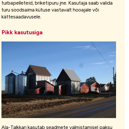
turbapelleteid, briketipuru jne. Kasutaja saab valida
turu soodsaima kütuse vastavalt hooajale või
kättesaadavusele.
Pikk kasutusiga
Ala-Talkkari kasutab seadmete valmistamisel paksu