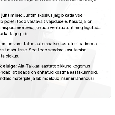
juhtimine:
Juhtimiskeskus jälgib katla vee
ib põleti tööd vastavalt vajadusele. Kasutajal on
misparameetreid, juhtida ventilaatorit ning liigutada
ui ka tagurpidi.
em on varustatud automaatse kustutusseadmega,
emist mahutisse. See teeb seadme kasutamise
eta olekus.
k eluiga:
Ala-Talkkari aastatepikkune kogemus
endab, et seade on ehitatud kestma aastakümneid,
ndlaid materjale ja läbimõeldud insenerilahendusi.