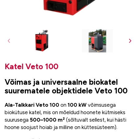
Katel Veto 100
Võimas ja universaalne biokatel
suurematele objektidele Veto 100
Ala-Talkkari Veto 100
on
100 kW
võimsusega
biokütuse katel, mis on mõeldud hoonete kütmiseks
suurusega
500–1000 m²
(sõltuvalt sellest, kui hästi
hoone soojust hoiab ja milline on küttesüsteem).