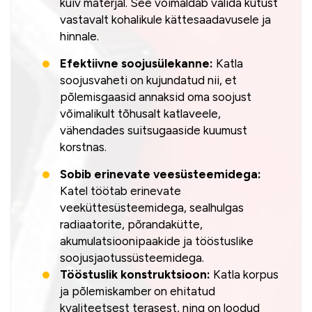
kuiv materjal. See võimaldab valida kütust
vastavalt kohalikule kättesaadavusele ja
hinnale.
Efektiivne soojusülekanne:
Katla
soojusvaheti on kujundatud nii, et
põlemisgaasid annaksid oma soojust
võimalikult tõhusalt katlaveele,
vähendades suitsugaaside kuumust
korstnas.
Sobib erinevate veesüsteemidega:
Katel töötab erinevate
veeküttesüsteemidega, sealhulgas
radiaatorite, põrandakütte,
akumulatsioonipaakide ja tööstuslike
soojusjaotussüsteemidega.
Tööstuslik konstruktsioon:
Katla korpus
ja põlemiskamber on ehitatud
kvaliteetsest terasest, ning on loodud