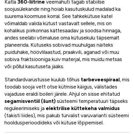
Katla
360-liitrine
veemahuti tagab stabiilse
soojusülekande ning hoiab kasutuskulud madalad ka
suurema koormuse korral. See tahkekütuse katel
võimaldab valida kütust vastavalt sellele, mis on
kohalikus piirkonnas kättesaadav ja soodsa hinnaga,
andes seeläbi võimaluse oma kütusekulu täpsemalt
planeerida. Kütuseks sobivad muuhulgas näiteks
puiduhake, höövlilaastud, praakvili, aganad või muu
sobiva fraktsiooniga kuiv materjal, mis muidu metsas
või põllul kasutuseta jääks.
Standardvarustusse kuulub tõhus
tarbeveespiraal
, mis
toodab sooja vett otse kütmise käigus, välistades
vajaduse eraldi boileri järele. Ahjul on sisse ehitatud
segamisventiil (šunt)
süsteemi temperatuuri täpseks
reguleerimiseks ja
elektrilise küttekeha valmidus
(takisti liides), mis pakub turvalist varuvarianti süsteemi
hooldusperioodideks või kütuse lõppemisel.