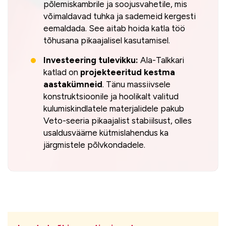
põlemiskambrile ja soojusvahetile, mis
võimaldavad tuhka ja sademeid kergesti
eemaldada. See aitab hoida katla töö
tõhusana pikaajalisel kasutamisel.
Investeering tulevikku:
Ala-Talkkari
katlad on
projekteeritud kestma
aastakümneid
. Tänu massiivsele
konstruktsioonile ja hoolikalt valitud
kulumiskindlatele materjalidele pakub
Veto-seeria pikaajalist stabiilsust, olles
usaldusväärne kütmislahendus ka
järgmistele põlvkondadele.