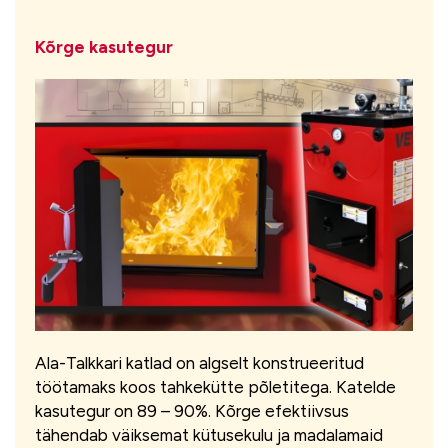
Kõrge kasutegur
Ala-Talkkari katlad on algselt konstrueeritud
töötamaks koos tahkekütte põletitega. Katelde
kasutegur on 89 – 90%. Kõrge efektiivsus
tähendab väiksemat kütusekulu ja madalamaid