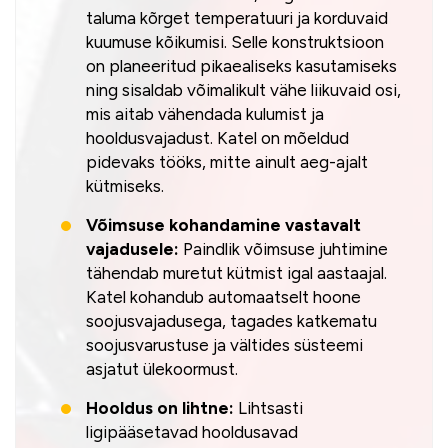
taluma kõrget temperatuuri ja korduvaid
kuumuse kõikumisi. Selle konstruktsioon
on planeeritud pikaealiseks kasutamiseks
ning sisaldab võimalikult vähe liikuvaid osi,
mis aitab vähendada kulumist ja
hooldusvajadust. Katel on mõeldud
pidevaks tööks, mitte ainult aeg-ajalt
kütmiseks.
Võimsuse kohandamine vastavalt
vajadusele:
Paindlik võimsuse juhtimine
tähendab muretut kütmist igal aastaajal.
Katel kohandub automaatselt hoone
soojusvajadusega, tagades katkematu
soojusvarustuse ja vältides süsteemi
asjatut ülekoormust.
Hooldus on lihtne:
Lihtsasti
ligipääsetavad hooldusavad