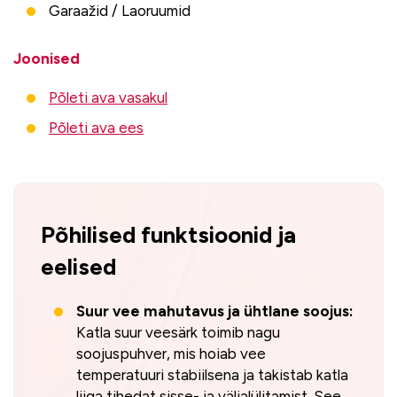
Garaažid / Laoruumid
Joonised
Põleti ava vasakul
Põleti ava ees
Põhilised funktsioonid ja
eelised
Suur vee mahutavus ja ühtlane soojus:
Katla suur veesärk toimib nagu
soojuspuhver, mis hoiab vee
temperatuuri stabiilsena ja takistab katla
liiga tihedat sisse- ja väljalülitamist. See