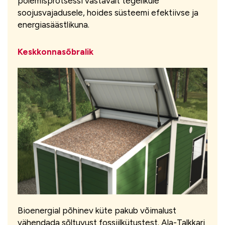
põlemisprotsessi vastavalt tegelikule
soojusvajadusele, hoides süsteemi efektiivse ja
energiasäästlikuna.
Keskkonnasõbralik
Bioenergial põhinev küte pakub võimalust
vähendada sõltuvust fossiilkütustest. Ala-Talkkari