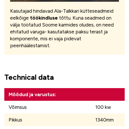
Kasutajad hindavad Ala-Talkkari kütteseadmeid
eelkõige
töökindluse
tõttu. Kuna seadmed on
välja töötatud Soome karmides oludes, on need
ehitatud varuga- kasutatakse paksu terast ja
komponente, mis ei vaja pidevat
peenhäälestamist.
Technical data
Mõõdud ja varustus:
Võimsus
100 kw
Pikkus
1340mm