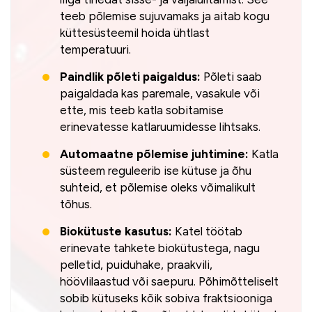
teeb põlemise sujuvamaks ja aitab kogu
küttesüsteemil hoida ühtlast
temperatuuri.
Paindlik põleti paigaldus:
Põleti saab
paigaldada kas paremale, vasakule või
ette, mis teeb katla sobitamise
erinevatesse katlaruumidesse lihtsaks.
Automaatne põlemise juhtimine:
Katla
süsteem reguleerib ise kütuse ja õhu
suhteid, et põlemise oleks võimalikult
tõhus.
Biokütuste kasutus:
Katel töötab
erinevate tahkete biokütustega, nagu
pelletid, puiduhake, praakvili,
höövlilaastud või saepuru. Põhimõtteliselt
sobib kütuseks kõik sobiva fraktsiooniga