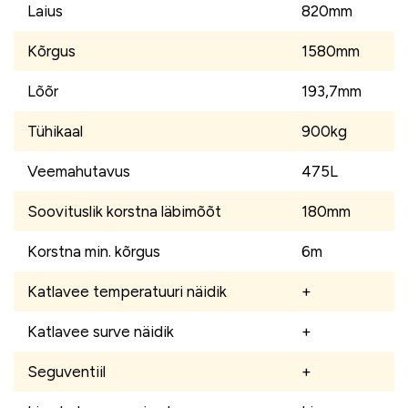
Laius
820mm
Kõrgus
1580mm
Lõõr
193,7mm
Tühikaal
900kg
Veemahutavus
475L
Soovituslik korstna läbimõõt
180mm
Korstna min. kõrgus
6m
Katlavee temperatuuri näidik
+
Katlavee surve näidik
+
Seguventiil
+