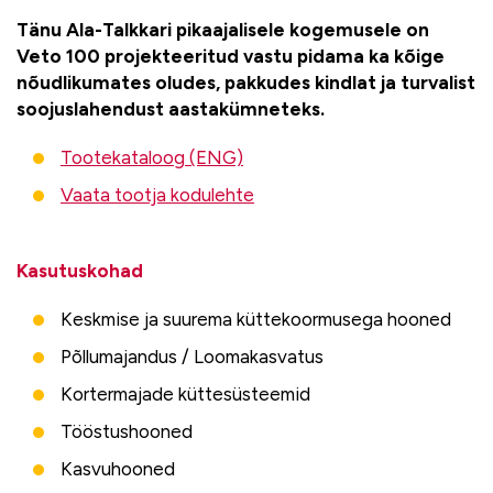
Tänu Ala-Talkkari pikaajalisele kogemusele on
Veto 100 projekteeritud vastu pidama ka kõige
nõudlikumates oludes, pakkudes kindlat ja turvalist
soojuslahendust aastakümneteks.
Tootekataloog (ENG)
Vaata tootja kodulehte
Kasutuskohad
Keskmise ja suurema küttekoormusega hooned
Põllumajandus / Loomakasvatus
Kortermajade küttesüsteemid
Tööstushooned
Kasvuhooned