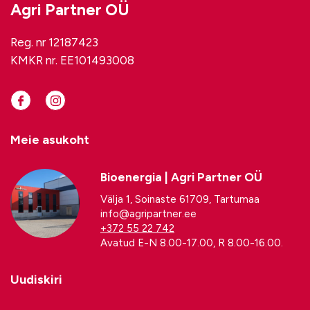
Agri Partner OÜ
Reg. nr 12187423
KMKR nr. EE101493008
Meie asukoht
Bioenergia | Agri Partner OÜ
Välja 1, Soinaste 61709, Tartumaa
info@agripartner.ee
+372 55 22 742
Avatud E-N 8.00-17.00, R 8.00-16.00.
Uudiskiri