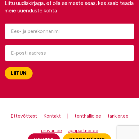
Liitu uudiskirjaga, et olla esimeste seas, kes saab teada
meie uuenduste kohta
Ettevõttest
Kontakt
|
tenthallid.ee
tankler.ee
provan.ee
agripartner.ee